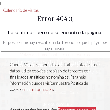
Calendario de visitas
Error 404 :(
Lo sentimos, pero no se encontró la página.
Es posible que haya escrito mal la dirección o que la página se
haya movido.
Volver a la home
Contacto con nosotros
Patrimonio de la humanidad
Cuenca Viajes, responsable del tratamiento de sus
datos, utiliza cookies propias y de terceros con
Le surmergimos en la esencia de esta ciudad histórica.
finalidades analíticas no nominales. Para más
información puedes visitar nuestra Política de
cookies
más información
.
C/ Alfonso VIII, 43, 16001, Cuenca
+34 658 629 185
Aceptar todas las cookies
Rechazar las cookies