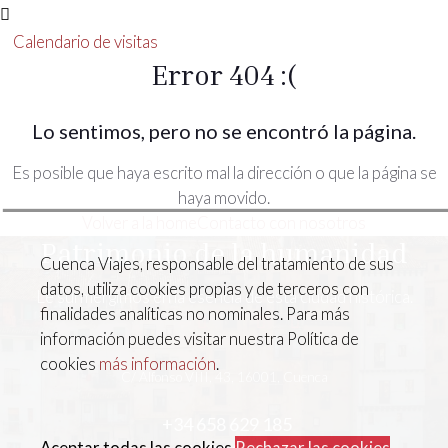
Calendario de visitas
Error 404 :(
Lo sentimos, pero no se encontró la página.
Es posible que haya escrito mal la dirección o que la página se
haya movido.
Volver a la home
Contacto con nosotros
Patrimonio de la humanidad
Cuenca Viajes, responsable del tratamiento de sus
datos, utiliza cookies propias y de terceros con
Le surmergimos en la esencia de esta ciudad histórica.
finalidades analíticas no nominales. Para más
información puedes visitar nuestra Política de
cookies
más información
.
C/ Alfonso VIII, 43, 16001, Cuenca
+34 658 629 185
Aceptar todas las cookies
Rechazar las cookies