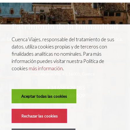
Patrimonio de la humanidad
Le surmergimos en la esencia de esta ciudad histórica.
Cuenca Viajes, responsable del tratamiento de sus
datos, utiliza cookies propias y de terceros con
finalidades analíticas no nominales. Para más
información puedes visitar nuestra Política de
cookies
más información
.
C/ Alfonso VIII, 43, 16001, Cuenca
+34 658 629 185
+34 609 669 609
Aceptar todas las cookies
Contacta con nosotros
Rechazar las cookies