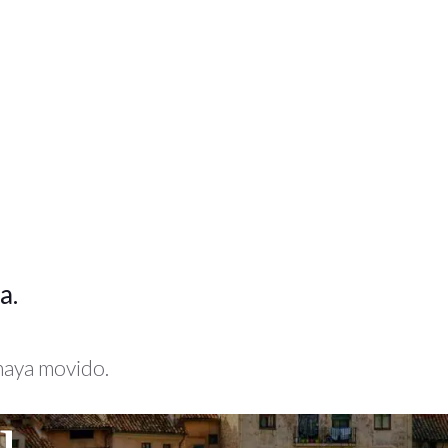
a.
 haya movido.