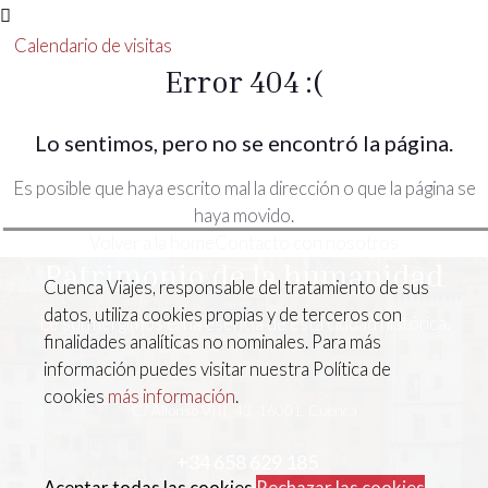
Calendario de visitas
Error 404 :(
Lo sentimos, pero no se encontró la página.
Es posible que haya escrito mal la dirección o que la página se
haya movido.
Volver a la home
Contacto con nosotros
Patrimonio de la humanidad
Cuenca Viajes, responsable del tratamiento de sus
datos, utiliza cookies propias y de terceros con
Le surmergimos en la esencia de esta ciudad histórica.
finalidades analíticas no nominales. Para más
información puedes visitar nuestra Política de
cookies
más información
.
C/ Alfonso VIII, 43, 16001, Cuenca
+34 658 629 185
Aceptar todas las cookies
Rechazar las cookies