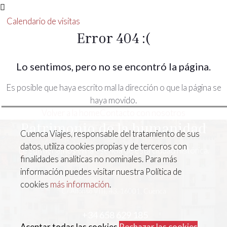
Calendario de visitas
Error 404 :(
Lo sentimos, pero no se encontró la página.
Es posible que haya escrito mal la dirección o que la página se
haya movido.
Volver a la home
Contacto con nosotros
Patrimonio de la humanidad
Cuenca Viajes, responsable del tratamiento de sus
datos, utiliza cookies propias y de terceros con
Le surmergimos en la esencia de esta ciudad histórica.
finalidades analíticas no nominales. Para más
información puedes visitar nuestra Política de
cookies
más información
.
C/ Alfonso VIII, 43, 16001, Cuenca
+34 658 629 185
Aceptar todas las cookies
Rechazar las cookies