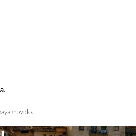
a.
 haya movido.