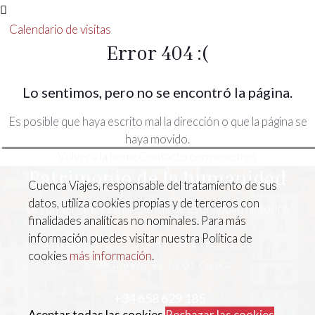
Calendario de visitas
Error 404 :(
Lo sentimos, pero no se encontró la página.
Es posible que haya escrito mal la dirección o que la página se
haya movido.
Volver a la home
Contacto con nosotros
Patrimonio de la humanidad
Cuenca Viajes, responsable del tratamiento de sus
datos, utiliza cookies propias y de terceros con
Le surmergimos en la esencia de esta ciudad histórica.
finalidades analíticas no nominales. Para más
información puedes visitar nuestra Política de
cookies
más información
.
C/ Alfonso VIII, 43, 16001, Cuenca
+34 658 629 185
Aceptar todas las cookies
Rechazar las cookies