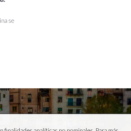
ina se
C/ Alfonso VIII, 43, 16001, Cuenca
n finalidades analíticas no nominales. Para más