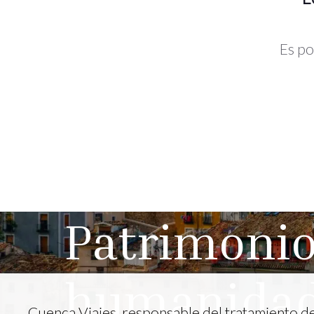
Es po
Patrimonio
humanida
Cuenca Viajes, responsable del tratamiento de 