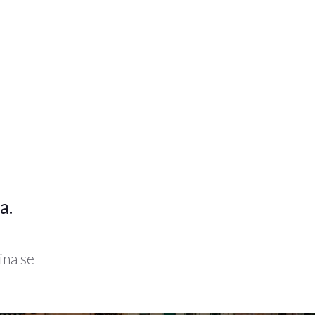
a.
ina se