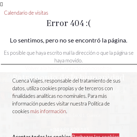
Calendario de visitas
Error 404 :(
Lo sentimos, pero no se encontró la página.
Es posible que haya escrito mal la dirección o que la página se
haya movido.
Volver a la home
Contacto con nosotros
Patrimonio de la humanidad
Cuenca Viajes, responsable del tratamiento de sus
datos, utiliza cookies propias y de terceros con
Le surmergimos en la esencia de esta ciudad histórica.
finalidades analíticas no nominales. Para más
información puedes visitar nuestra Política de
cookies
más información
.
C/ Alfonso VIII, 43, 16001, Cuenca
+34 658 629 185
Aceptar todas las cookies
Rechazar las cookies