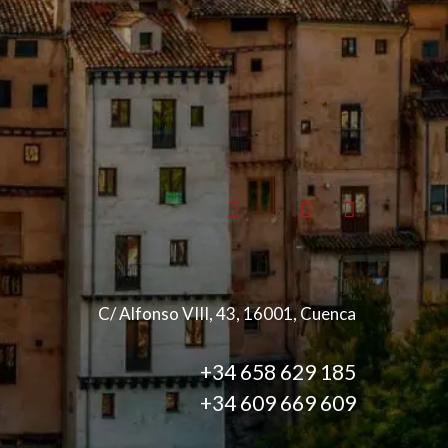
C/ Alfonso VIII, 43, 16001, Cuenca
+34 658 629 185
+34 609 669 609