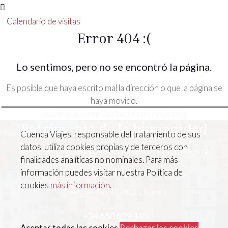
Calendario de visitas
Error 404 :(
Lo sentimos, pero no se encontró la página.
Es posible que haya escrito mal la dirección o que la página se
haya movido.
Volver a la home
Contacto con nosotros
Patrimonio de la humanidad
Cuenca Viajes, responsable del tratamiento de sus
datos, utiliza cookies propias y de terceros con
Le surmergimos en la esencia de esta ciudad histórica.
finalidades analíticas no nominales. Para más
información puedes visitar nuestra Política de
cookies
más información
.
C/ Alfonso VIII, 43, 16001, Cuenca
+34 658 629 185
Aceptar todas las cookies
Rechazar las cookies