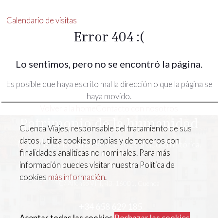
Calendario de visitas
Error 404 :(
Lo sentimos, pero no se encontró la página.
Es posible que haya escrito mal la dirección o que la página se
haya movido.
Volver a la home
Contacto con nosotros
Patrimonio de la humanidad
Cuenca Viajes, responsable del tratamiento de sus
datos, utiliza cookies propias y de terceros con
Le surmergimos en la esencia de esta ciudad histórica.
finalidades analíticas no nominales. Para más
información puedes visitar nuestra Política de
cookies
más información
.
C/ Alfonso VIII, 43, 16001, Cuenca
+34 658 629 185
Aceptar todas las cookies
Rechazar las cookies