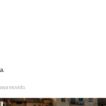
a.
 haya movido.