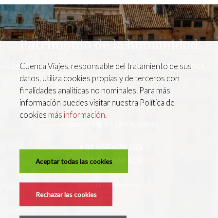
Patrimonio de la humanidad
Le surmergimos en la esencia de esta ciudad histórica.
Cuenca Viajes, responsable del tratamiento de sus
datos, utiliza cookies propias y de terceros con
finalidades analíticas no nominales. Para más
información puedes visitar nuestra Política de
cookies
más información
.
C/ Alfonso VIII, 43, 16001, Cuenca
+34 658 629 185
+34 609 669 609
Aceptar todas las cookies
Contacta con nosotros
Rechazar las cookies