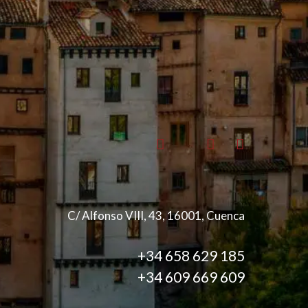
C/ Alfonso VIII, 43, 16001, Cuenca
+34 658 629 185
+34 609 669 609