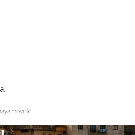
a.
 haya movido.