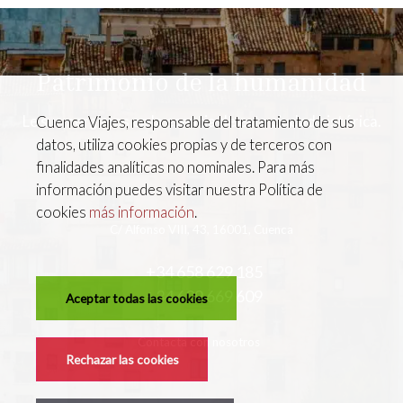
Patrimonio de la humanidad
Le surmergimos en la esencia de esta ciudad histórica.
Cuenca Viajes, responsable del tratamiento de sus
datos, utiliza cookies propias y de terceros con
finalidades analíticas no nominales. Para más
información puedes visitar nuestra Política de
cookies
más información
.
C/ Alfonso VIII, 43, 16001, Cuenca
+34 658 629 185
+34 609 669 609
Aceptar todas las cookies
Contacta con nosotros
Rechazar las cookies