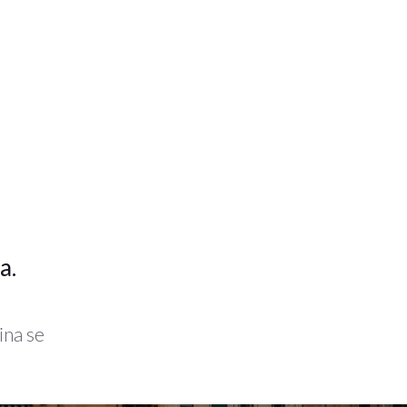
a.
ina se